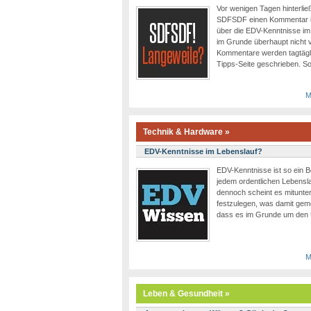
Vor wenigen Tagen hinterli
SDFSDF einen Kommentar in
über die EDV-Kenntnisse im 
im Grunde überhaupt nicht 
Kommentare werden tagtägli
Tipps-Seite geschrieben. So
M
Technik & Hardware »
EDV-Kenntnisse im Lebenslauf?
EDV-Kenntnisse ist so ein Be
jedem ordentlichen Lebensl
dennoch scheint es mitunte
festzulegen, was damit gemein
dass es im Grunde um den
M
Leben & Gesundheit »