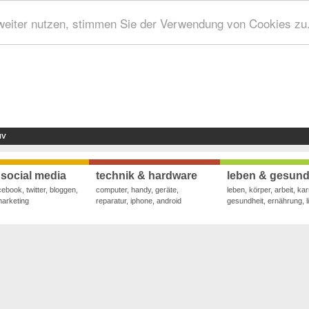
weiter nutzen, stimmen Sie der Verwendung von Cookies zu
IV
 social media
technik & hardware
leben & gesund
cebook, twitter, bloggen,
computer, handy, geräte,
leben, körper, arbeit, kar
marketing
reparatur, iphone, android
gesundheit, ernährung, li