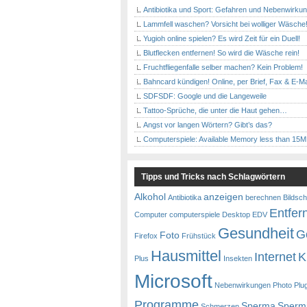
Antibiotika und Sport: Gefahren und Nebenwirku
Lammfell waschen? Vorsicht bei wolliger Wäsche
Yugioh online spielen? Es wird Zeit für ein Duell!
Blutflecken entfernen! So wird die Wäsche rein!
Fruchtfliegenfalle selber machen? Kein Problem!
Bahncard kündigen! Online, per Brief, Fax & E-Ma
SDFSDF: Google und die Langeweile
Tattoo-Sprüche, die unter die Haut gehen…
Angst vor langen Wörtern? Gibt’s das?
Computerspiele: Available Memory less than 15
Tipps und Tricks nach Schlagwörtern
Alkohol
anzeigen
Antibiotika
berechnen
Bildsch
Entfer
Computer
computerspiele
Desktop
EDV
Gesundheit
G
Foto
Firefox
Frühstück
Hausmittel
Internet
K
Plus
Insekten
Microsoft
Nebenwirkungen
Photo
Plu
Programme
Sperma
Sperm
Schmerzen