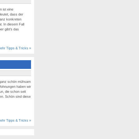
 ist eine
eutet, dass der
ganz konkreten
. In diesem Fall
er gibt’s das
ehr Tipps & Tricks »
n ganz schön mühsam
 Wohnungen haben wir
un, die schon seit
ten. Schön sind diese
ehr Tipps & Tricks »