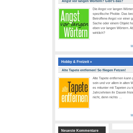
Angst vor langen Wörtern? Gibt’s das?
Die Angst vor langen Wörtern
spezifische Phobie. Das bed
Betroffene Angst vor einer 
Sache oder einem Objekt hat
eben vor langen Wörtern. Ab
wirklich?
M
Hobby & Freizeit »
Alte Tapete entfernen! So fliegen Fetzen!
Alte Tapete entfernen kan
sein und vor allem in alten
es mitunter mit Tapeten zu t
Jahrzehnten ihr Dasein fris
nicht, denn nichts …
M
Neueste Kommentare