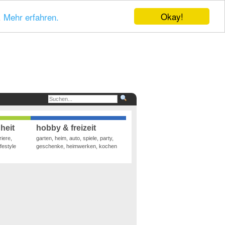
Okay!
.
Mehr erfahren.
heit
hobby & freizeit
riere,
garten, heim, auto, spiele, party,
festyle
geschenke, heimwerken, kochen