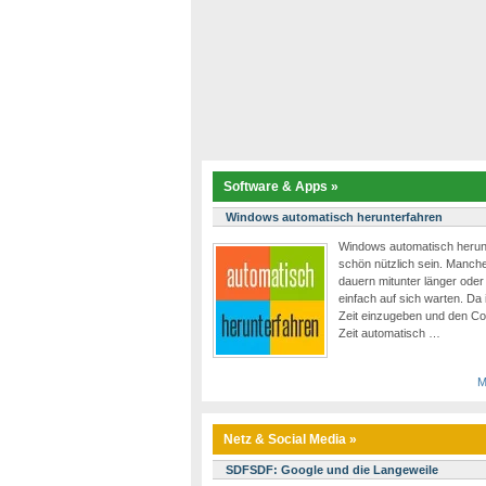
Software & Apps »
Windows automatisch herunterfahren
Windows automatisch herun
schön nützlich sein. Manch
dauern mitunter länger oder
einfach auf sich warten. Da 
Zeit einzugeben und den Co
Zeit automatisch …
M
Netz & Social Media »
SDFSDF: Google und die Langeweile