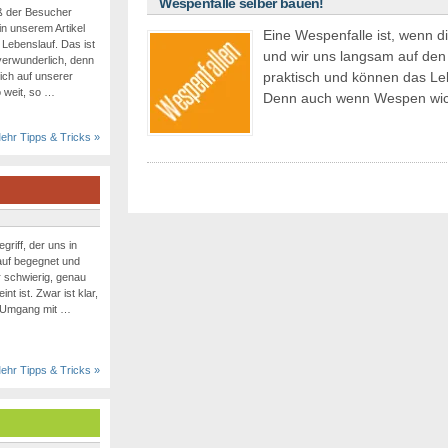
Wespenfalle selber bauen!
eß der Besucher
 unserem Artikel
Eine Wespenfalle ist, wenn d
Lebenslauf. Das ist
und wir uns langsam auf d
verwunderlich, denn
praktisch und können das L
ch auf unserer
 weit, so …
Denn auch wenn Wespen wich
ehr Tipps & Tricks »
griff, der uns in
auf begegnet und
r schwierig, genau
t ist. Zwar ist klar,
 Umgang mit …
ehr Tipps & Tricks »