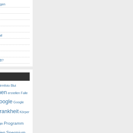
ngen
!
il
MB?
irmfoto
Blut
nen
erstellen
Falle
oogle
Google
rankheit
Körper
Programm
gin
ien
Spermium