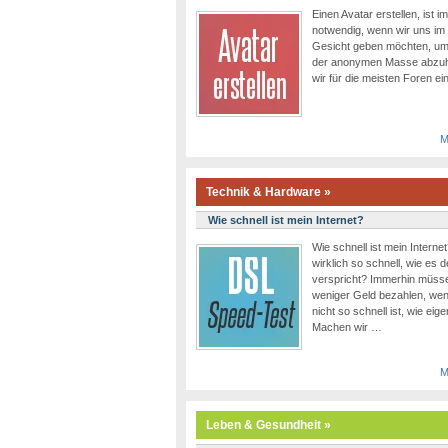
Einen Avatar erstellen, ist 
notwendig, wenn wir uns im 
Gesicht geben möchten, um
der anonymen Masse abzuh
wir für die meisten Foren e
M
Technik & Hardware »
Wie schnell ist mein Internet?
Wie schnell ist mein Interne
wirklich so schnell, wie es d
verspricht? Immerhin müsse
weniger Geld bezahlen, wen
nicht so schnell ist, wie eig
Machen wir …
M
Leben & Gesundheit »