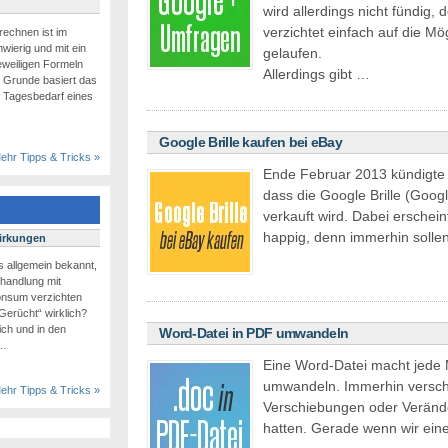
wird allerdings nicht fündig
verzichtet einfach auf die Mö
echnen ist im
hwierig und mit ein
gelaufen.
eweiligen Formeln
Allerdings gibt …
m Grunde basiert das
n Tagesbedarf eines
Google Brille kaufen bei eBay
ehr Tipps & Tricks »
Ende Februar 2013 kündigte
dass die Google Brille (Goog
verkauft wird. Dabei erschei
happig, denn immerhin solle
wirkungen
ls allgemein bekannt,
handlung mit
konsum verzichten
Gerücht“ wirklich?
eich und in den
Word-Datei in PDF umwandeln
 …
Eine Word-Datei macht jede 
umwandeln. Immerhin verscho
ehr Tipps & Tricks »
Verschiebungen oder Verände
hatten. Gerade wenn wir ein