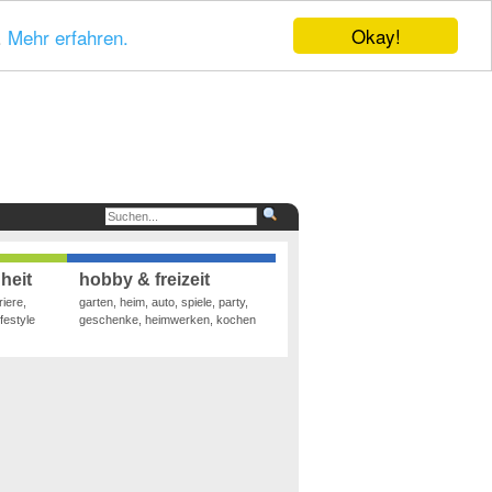
Okay!
.
Mehr erfahren.
heit
hobby & freizeit
riere,
garten, heim, auto, spiele, party,
festyle
geschenke, heimwerken, kochen