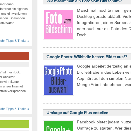
Wie macht man ein Foto vom Bildschirm?
immer dann
Internet ein eigenes
Manchmal möchte man irgen
 uns ein wenig von
Desktop gerade abläuft. Viell
eben. So können
fotografieren, einen Screen
inen Avatar …
oder auch nur ein Foto des 
Doch …
ehr Tipps & Tricks »
Google Photo: Wählt die besten Bilder aus!?
Google arbeitet derzeitig an 
Bildliebhabern das Leben ve
t? Ist mein DSL
er Anbieter
App hört auf den simplen Na
n wir mitunter
Menge Arbeit abnehmen, wen
n unser Internet
entlich versprochen.
ehr Tipps & Tricks »
Umfrage auf Google Plus erstellen
Facebook bietet jedem Nutzer
Umfrage zu starten. Wer dies