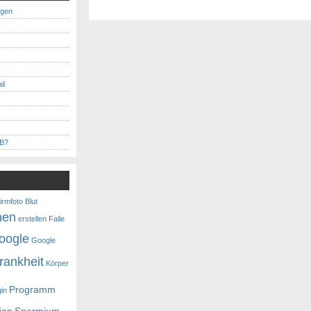
ngen
!
il
MB?
irmfoto
Blut
nen
erstellen
Falle
oogle
Google
rankheit
Körper
Programm
gin