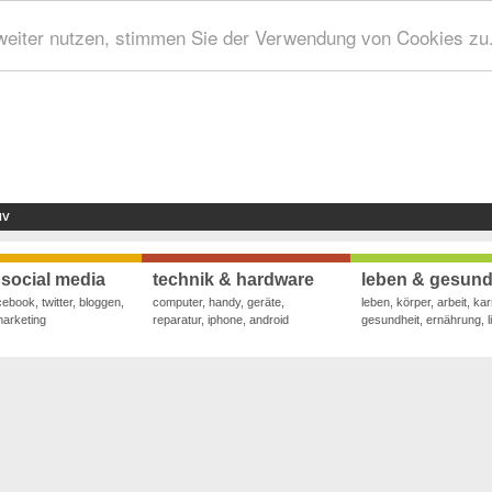
weiter nutzen, stimmen Sie der Verwendung von Cookies zu
IV
 social media
technik & hardware
leben & gesund
cebook, twitter, bloggen,
computer, handy, geräte,
leben, körper, arbeit, kar
marketing
reparatur, iphone, android
gesundheit, ernährung, li