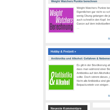
Weight Watchers Punkte berechnen
Weight Watchers Punkte ber
Eigentlichen gar nicht so sc
wenig Übung gelangen die j
auch schnell in den Kopf. I
Ganze auf dem individuelle
…
M
Hobby & Freizeit »
Antibiotika und Alkohol: Gefahren & Neben
Es gilt in der Bevölkerung a
dass man während einer Be
Antibiotika auf den Alkohol
sollte. Doch stimmt dieses „
Nicht alle Antibiotika sind gl
Beipackzetteln von einigen
M
Neueste Kommentare