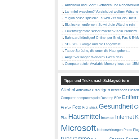
Antibiotika und Sport: Gefahren und Nebenwirku
Lammfell waschen? Vorsicht bei wolliger Wäsche
Yugioh online spielen? Es wird Zeit für ein Duell!
Blutflecken entfernen! So wird die Wäsche rein!
Fruchtfliegenfalle selber machen? Kein Problem!
Bahncard kündigen! Online, per Brief, Fax & E-Ma
SDFSDF: Google und die Langeweile
Tattoo-Sprüche, die unter die Haut gehen…
Angst vor langen Wörtern? Gibt’s das?
Computerspiele: Available Memory less than 15
Tipps und Tricks nach Schlagwörtern
Alkohol
anzeigen
Antibiotika
berechnen
Bildsch
Entfer
Computer
computerspiele
Desktop
EDV
Gesundheit
G
Foto
Firefox
Frühstück
Hausmittel
Internet
K
Plus
Insekten
Microsoft
Nebenwirkungen
Photo
Plu
Programme