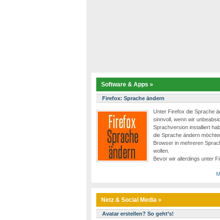
Software & Apps »
Firefox: Sprache ändern
Unter Firefox die Sprache ä
sinnvoll, wenn wir unbeabsic
Sprachversion installiert ha
die Sprache ändern möchten
Browser in mehreren Spra
wollen.
Bevor wir allerdings unter F
M
Netz & Social Media »
Avatar erstellen? So geht’s!