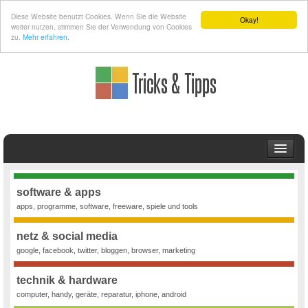
Diese Website benutzt Cookies. Wenn Sie die Website
Okay!
weiter nutzen, stimmen Sie der Verwendung von Cookies
zu.
Mehr erfahren.
TIPPS UND TRICKS
SCHULSTOFF
software & apps
apps, programme, software, freeware, spiele und tools
Mathematik
ARCHIV
netz & social media
google, facebook, twitter, bloggen, browser, marketing
technik & hardware
computer, handy, geräte, reparatur, iphone, android