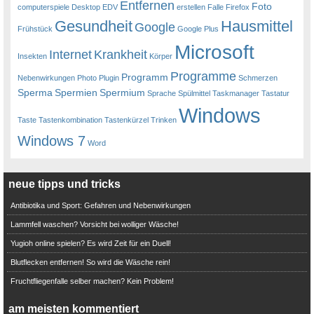
Entfernen
Foto
computerspiele
Desktop
EDV
erstellen
Falle
Firefox
Gesundheit
Hausmittel
Google
Frühstück
Google Plus
Microsoft
Internet
Krankheit
Insekten
Körper
Programme
Programm
Nebenwirkungen
Photo
Plugin
Schmerzen
Sperma
Spermien
Spermium
Sprache
Spülmittel
Taskmanager
Tastatur
Windows
Taste
Tastenkombination
Tastenkürzel
Trinken
Windows 7
Word
neue tipps und tricks
Antibiotika und Sport: Gefahren und Nebenwirkungen
Lammfell waschen? Vorsicht bei wolliger Wäsche!
Yugioh online spielen? Es wird Zeit für ein Duell!
Blutflecken entfernen! So wird die Wäsche rein!
Fruchtfliegenfalle selber machen? Kein Problem!
am meisten kommentiert