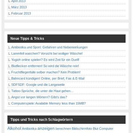
April 2013
März 2013
Februar 2013
Neue Tipps & Tricks
Antibiotika und Sport: Gefahren und Nebenwirkungen
Lammfell waschen? Vorsicht bei wolliger Wäsche!
Yugioh online spielen? Es wird Zeit für ein Duell!
Blutflecken entfernen! So wird die Wäsche rein!
Fruchtfliegenfalle selber machen? Kein Problem!
Bahncard kündigen! Online, per Brief, Fax & E-Mail
SDFSDF: Google und die Langeweile
Tattoo-Sprüche, die unter die Haut gehen…
Angst vor langen Wörtern? Gibt’s das?
Computerspiele: Available Memory less than 15MB?
Tipps und Tricks nach Schlagwörtern
Alkohol
anzeigen
Antibiotika
berechnen
Bildschirmfoto
Blut
Computer