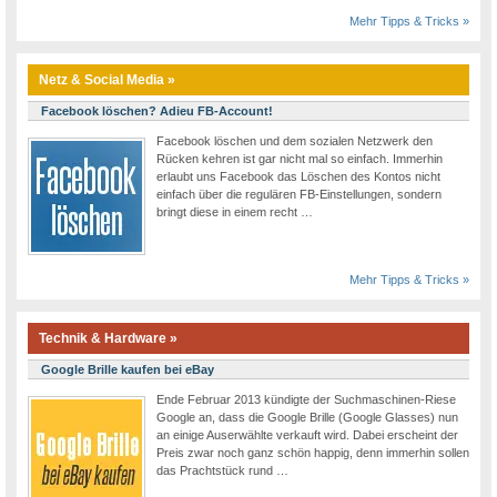
Mehr Tipps & Tricks »
Netz & Social Media »
Facebook löschen? Adieu FB-Account!
Facebook löschen und dem sozialen Netzwerk den
Rücken kehren ist gar nicht mal so einfach. Immerhin
erlaubt uns Facebook das Löschen des Kontos nicht
einfach über die regulären FB-Einstellungen, sondern
bringt diese in einem recht …
Mehr Tipps & Tricks »
Technik & Hardware »
Google Brille kaufen bei eBay
Ende Februar 2013 kündigte der Suchmaschinen-Riese
Google an, dass die Google Brille (Google Glasses) nun
an einige Auserwählte verkauft wird. Dabei erscheint der
Preis zwar noch ganz schön happig, denn immerhin sollen
das Prachtstück rund …