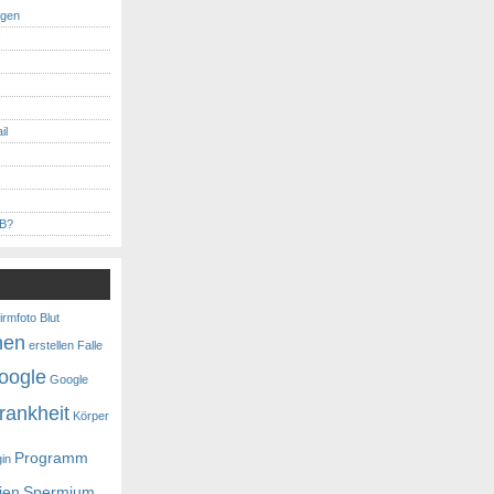
ngen
!
il
MB?
irmfoto
Blut
nen
erstellen
Falle
oogle
Google
rankheit
Körper
Programm
gin
ien
Spermium