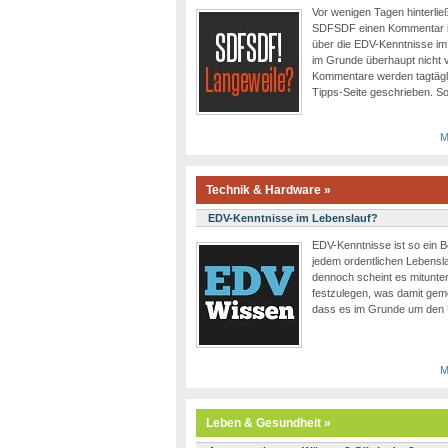
Vor wenigen Tagen hinterli
SDFSDF einen Kommentar in
über die EDV-Kenntnisse im 
im Grunde überhaupt nicht 
Kommentare werden tagtägli
Tipps-Seite geschrieben. So
M
Technik & Hardware »
EDV-Kenntnisse im Lebenslauf?
EDV-Kenntnisse ist so ein Be
jedem ordentlichen Lebensl
dennoch scheint es mitunte
festzulegen, was damit gemein
dass es im Grunde um den
M
Leben & Gesundheit »