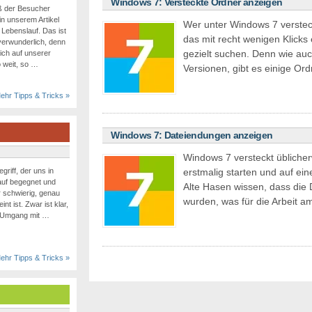
Windows 7: Versteckte Ordner anzeigen
eß der Besucher
 unserem Artikel
Wer unter Windows 7 verstec
Lebenslauf. Das ist
das mit recht wenigen Klicks
verwunderlich, denn
gezielt suchen. Denn wie au
ch auf unserer
 weit, so …
Versionen, gibt es einige Or
ehr Tipps & Tricks »
Windows 7: Dateiendungen anzeigen
Windows 7 versteckt übliche
erstmalig starten und auf ei
griff, der uns in
auf begegnet und
Alte Hasen wissen, dass die
r schwierig, genau
wurden, was für die Arbeit 
t ist. Zwar ist klar,
 Umgang mit …
ehr Tipps & Tricks »