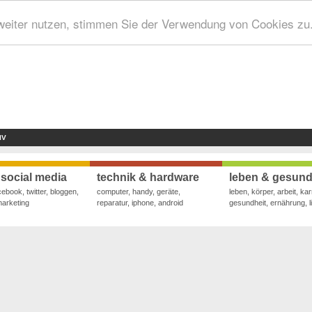
weiter nutzen, stimmen Sie der Verwendung von Cookies zu
IV
 social media
technik & hardware
leben & gesund
cebook, twitter, bloggen,
computer, handy, geräte,
leben, körper, arbeit, kar
marketing
reparatur, iphone, android
gesundheit, ernährung, li