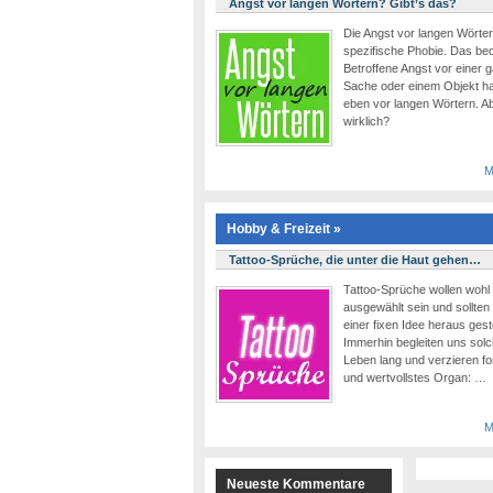
Angst vor langen Wörtern? Gibt’s das?
Die Angst vor langen Wörtern
spezifische Phobie. Das bed
Betroffene Angst vor einer 
Sache oder einem Objekt hat
eben vor langen Wörtern. Ab
wirklich?
M
Hobby & Freizeit »
Tattoo-Sprüche, die unter die Haut gehen…
Tattoo-Sprüche wollen wohl 
ausgewählt sein und sollten 
einer fixen Idee heraus ge
Immerhin begleiten uns sol
Leben lang und verzieren fo
und wertvollstes Organ: …
M
Neueste Kommentare