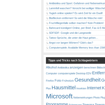
Antibiotika und Sport: Gefahren und Nebenwirku
Lammfell waschen? Vorsicht bei wolliger Wäsche
Yugioh online spielen? Es wird Zeit für ein Duell!
Blutflecken entfernen! So wird die Wäsche rein!
Fruchtfliegenfalle selber machen? Kein Problem!
Bahncard kündigen! Online, per Brief, Fax & E-Ma
SDFSDF: Google und die Langeweile
Tattoo-Sprüche, die unter die Haut gehen…
Angst vor langen Wörtern? Gibt’s das?
Computerspiele: Available Memory less than 15
Tipps und Tricks nach Schlagwörtern
Alkohol
anzeigen
Antibiotika
berechnen
Bildsch
Entfer
Computer
computerspiele
Desktop
EDV
Gesundheit
G
Foto
Firefox
Frühstück
Hausmittel
Internet
K
Plus
Insekten
Microsoft
Nebenwirkungen
Photo
Plu
Programme
Sperma
Sperm
Schmerzen