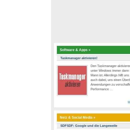
Software & Apps »
Taskmanager aktivieren!
Den Taskmanager aktivieren
unter Windows immer dann 
Mann ist. Allerdings hilft u
auch dabei, uns einen Überb
Anwendungen zu verschaffe
Performance …
M
Netz & Social Media »
SDFSDF: Google und die Langeweile