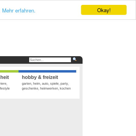
Okay!
.
Mehr erfahren.
heit
hobby & freizeit
riere,
garten, heim, auto, spiele, party,
festyle
geschenke, heimwerken, kochen