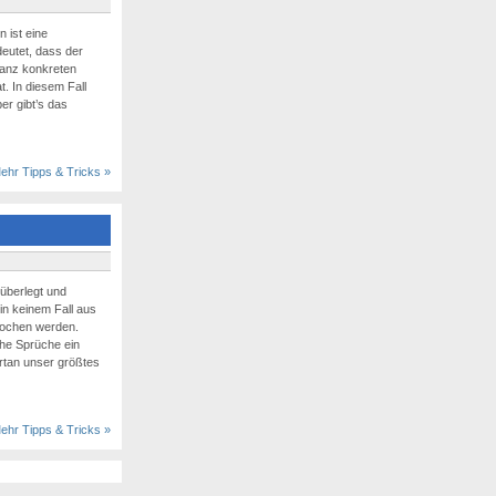
 ist eine
eutet, dass der
ganz konkreten
. In diesem Fall
er gibt’s das
ehr Tipps & Tricks »
überlegt und
in keinem Fall aus
stochen werden.
che Sprüche ein
rtan unser größtes
ehr Tipps & Tricks »