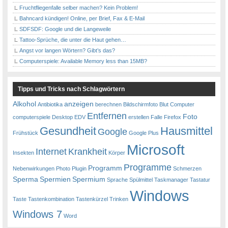
Fruchtfliegenfalle selber machen? Kein Problem!
Bahncard kündigen! Online, per Brief, Fax & E-Mail
SDFSDF: Google und die Langeweile
Tattoo-Sprüche, die unter die Haut gehen…
Angst vor langen Wörtern? Gibt’s das?
Computerspiele: Available Memory less than 15MB?
Tipps und Tricks nach Schlagwörtern
Alkohol
anzeigen
Antibiotika
berechnen
Bildschirmfoto
Blut
Computer
Entfernen
Foto
computerspiele
Desktop
EDV
erstellen
Falle
Firefox
Gesundheit
Hausmittel
Google
Frühstück
Google Plus
Microsoft
Internet
Krankheit
Insekten
Körper
Programme
Programm
Nebenwirkungen
Photo
Plugin
Schmerzen
Sperma
Spermien
Spermium
Sprache
Spülmittel
Taskmanager
Tastatur
Windows
Taste
Tastenkombination
Tastenkürzel
Trinken
Windows 7
Word