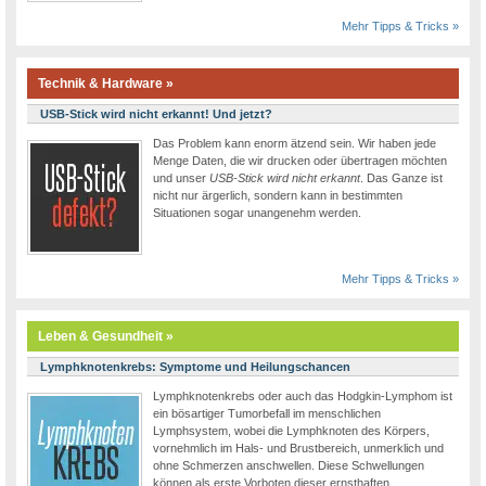
Mehr Tipps & Tricks »
Technik & Hardware »
USB-Stick wird nicht erkannt! Und jetzt?
Das Problem kann enorm ätzend sein. Wir haben jede
Menge Daten, die wir drucken oder übertragen möchten
und unser
USB-Stick wird nicht erkannt
. Das Ganze ist
nicht nur ärgerlich, sondern kann in bestimmten
Situationen sogar unangenehm werden.
Mehr Tipps & Tricks »
Leben & Gesundheit »
Lymphknotenkrebs: Symptome und Heilungschancen
Lymphknotenkrebs oder auch das Hodgkin-Lymphom ist
ein bösartiger Tumorbefall im menschlichen
Lymphsystem, wobei die Lymphknoten des Körpers,
vornehmlich im Hals- und Brustbereich, unmerklich und
ohne Schmerzen anschwellen. Diese Schwellungen
können als erste Vorboten dieser ernsthaften …