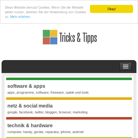
Diese Website benutzt Cookies. Wenn Sie die Website
Okay!
weiter nutzen, stimmen Sie der Verwendung von Cookies
zu.
Mehr erfahren.
TIPPS UND TRICKS
SCHULSTOFF
software & apps
apps, programme, software, freeware, spiele und tools
Mathematik
ARCHIV
netz & social media
google, facebook, twitter, bloggen, browser, marketing
technik & hardware
computer, handy, geräte, reparatur, iphone, android