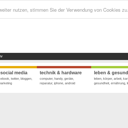
weiter nutzen, stimmen Sie der Verwendung von Cookies zu
IV
 social media
technik & hardware
leben & gesund
cebook, twitter, bloggen,
computer, handy, geräte,
leben, körper, arbeit, kar
marketing
reparatur, iphone, android
gesundheit, ernährung, li