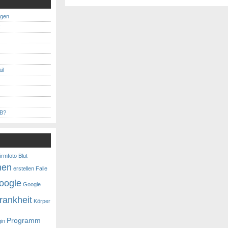
ngen
!
il
MB?
irmfoto
Blut
nen
erstellen
Falle
oogle
Google
rankheit
Körper
Programm
gin