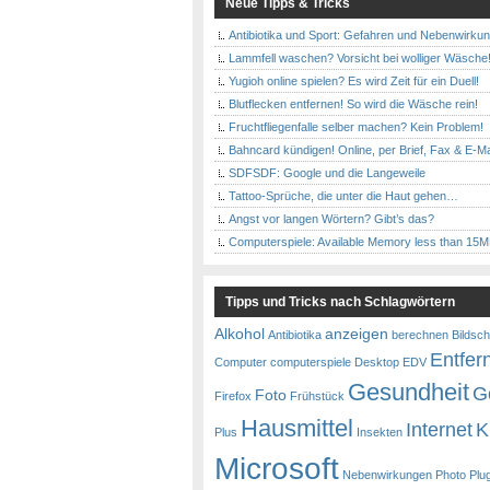
Neue Tipps & Tricks
Antibiotika und Sport: Gefahren und Nebenwirku
Lammfell waschen? Vorsicht bei wolliger Wäsche
Yugioh online spielen? Es wird Zeit für ein Duell!
Blutflecken entfernen! So wird die Wäsche rein!
Fruchtfliegenfalle selber machen? Kein Problem!
Bahncard kündigen! Online, per Brief, Fax & E-Ma
SDFSDF: Google und die Langeweile
Tattoo-Sprüche, die unter die Haut gehen…
Angst vor langen Wörtern? Gibt’s das?
Computerspiele: Available Memory less than 15
Tipps und Tricks nach Schlagwörtern
Alkohol
anzeigen
Antibiotika
berechnen
Bildsch
Entfer
Computer
computerspiele
Desktop
EDV
Gesundheit
G
Foto
Firefox
Frühstück
Hausmittel
Internet
K
Plus
Insekten
Microsoft
Nebenwirkungen
Photo
Plu