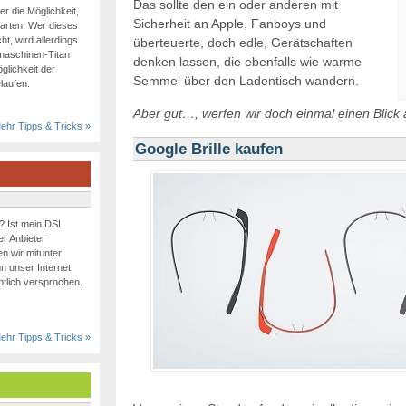
Das sollte den ein oder anderen mit
r die Möglichkeit,
Sicherheit an Apple, Fanboys und
tarten. Wer dieses
t, wird allerdings
überteuerte, doch edle, Gerätschaften
hmaschinen-Titan
denken lassen, die ebenfalls wie warme
öglichkeit der
Semmel über den Ladentisch wandern.
laufen.
Aber gut…, werfen wir doch einmal einen Blick a
ehr Tipps & Tricks »
Google Brille kaufen
t? Ist mein DSL
er Anbieter
n wir mitunter
n unser Internet
entlich versprochen.
ehr Tipps & Tricks »