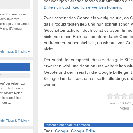
Vor wenigen Stunden fanden wir allerdings ein
Brille nun doch käuflich erwerben können
.
dene Nummern, die
Zwar scheint das Ganze ein wenig traurig, da 
 Doch inwiefern
das Produkt testen ließ und nun schreit schon w
berhaupt voneinander
RV und SV sogar
Geschäftemacherei, doch so ist es eben. Immerh
nicht nur einen Blick auf, sondern durch Googles
Vollkommen nebensächlich, ob wir nun von Go
nicht.
ehr Tipps & Tricks »
Der Verkäufer verspricht, dass er das gute Stü
erwerben wird und dann an uns weiterleiten wir
Gebote und der Preis für die Google Brille geh
?
Kleingeld in der Tasche hat, sollte allerdings u
Auf der Arbeit, zu
werfen.
g – die Tastatur.
r wieder Rätsel
n in irgendeinem
on der …
4.42
(88.42%
Votes
ehr Tipps & Tricks »
Passende Angebote auf Amazon
Tags:
Google
,
Google Brille