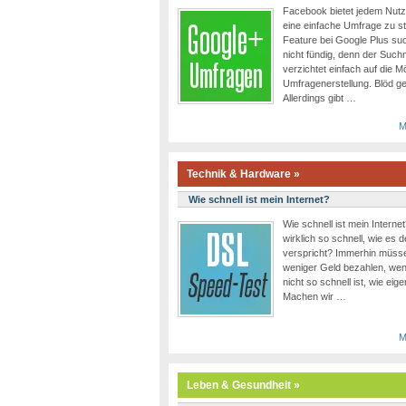
Facebook bietet jedem Nutze
eine einfache Umfrage zu s
Feature bei Google Plus such
nicht fündig, denn der Suc
verzichtet einfach auf die M
Umfragenerstellung. Blöd ge
Allerdings gibt …
M
Technik & Hardware »
Wie schnell ist mein Internet?
Wie schnell ist mein Interne
wirklich so schnell, wie es d
verspricht? Immerhin müsse
weniger Geld bezahlen, wen
nicht so schnell ist, wie eig
Machen wir …
M
Leben & Gesundheit »