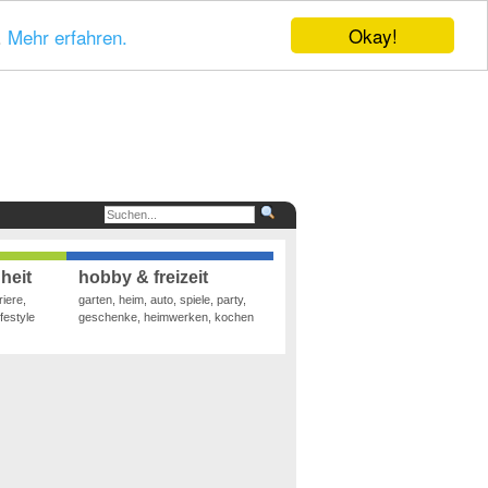
Okay!
.
Mehr erfahren.
heit
hobby & freizeit
riere,
garten, heim, auto, spiele, party,
festyle
geschenke, heimwerken, kochen