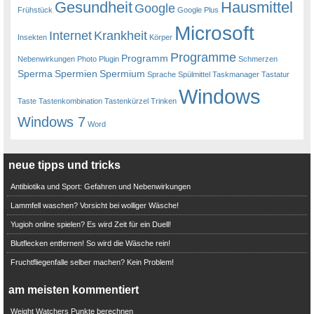
Gesundheit
Hausmittel
Google
Frühstück
Google Plus
Microsoft
Internet
Krankheit
Insekten
Körper
Programme
Programm
Nebenwirkungen
Photo
Plugin
Schmerzen
Sperma
Spermien
Spermium
Sprache
Spülmittel
Taskmanager
Tastatur
Windows
Taste
Tastenkombination
Tastenkürzel
Trinken
Windows 7
Word
neue tipps und tricks
Antibiotika und Sport: Gefahren und Nebenwirkungen
Lammfell waschen? Vorsicht bei wolliger Wäsche!
Yugioh online spielen? Es wird Zeit für ein Duell!
Blutflecken entfernen! So wird die Wäsche rein!
Fruchtfliegenfalle selber machen? Kein Problem!
am meisten kommentiert
Weight Watchers Punkte berechnen