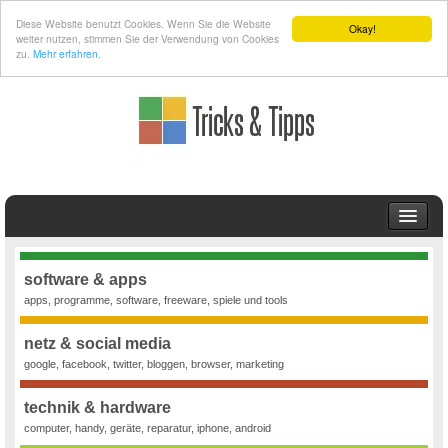
Diese Website benutzt Cookies. Wenn Sie die Website
Okay!
weiter nutzen, stimmen Sie der Verwendung von Cookies
zu.
Mehr erfahren.
TIPPS UND TRICKS
SCHULSTOFF
software & apps
apps, programme, software, freeware, spiele und tools
Mathematik
ARCHIV
netz & social media
google, facebook, twitter, bloggen, browser, marketing
technik & hardware
computer, handy, geräte, reparatur, iphone, android