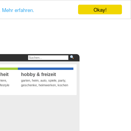
Okay!
.
Mehr erfahren.
heit
hobby & freizeit
riere,
garten, heim, auto, spiele, party,
festyle
geschenke, heimwerken, kochen