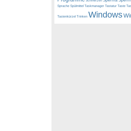
Sperma
Sperm
Schmerzen
Sprache
Spülmittel
Taskmanager
Tastatur
Taste
Ta
Windows
Wi
Tastenkürzel
Trinken