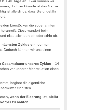
3 bis 40 Tage an.
Zwar können wir
timmen, doch im Grunde ist das Ganze
tig ist allerdings, dass Sie ungefähr
ert.
 beiden Eierstöcken die sogenannten
le heranreift. Diese wandert beim
nd nistet sich dort ein oder stirbt ab.
en nächsten Zyklus ein
, der nun
st. Dadurch können wir uns einen
ie Gesamtdauer unseres Zyklus – 14
Wochen vor unserer Menstruation einen
chtet, beginnt die eigentliche
bärmutter einnisten.
men, wann der Eisprung ist, bleibt
 Körper zu achten.