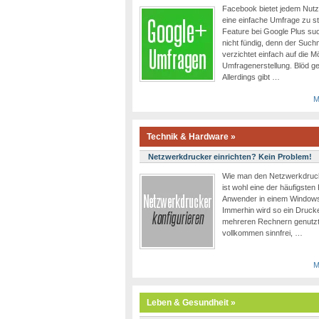
Facebook bietet jedem Nutze
eine einfache Umfrage zu s
Feature bei Google Plus such
nicht fündig, denn der Suc
verzichtet einfach auf die M
Umfragenerstellung. Blöd ge
Allerdings gibt …
M
Technik & Hardware »
Netzwerkdrucker einrichten? Kein Problem!
Wie man den Netzwerkdruck
ist wohl eine der häufigsten
Anwender in einem Windows
Immerhin wird so ein Drucke
mehreren Rechnern genutzt
vollkommen sinnfrei, …
M
Leben & Gesundheit »