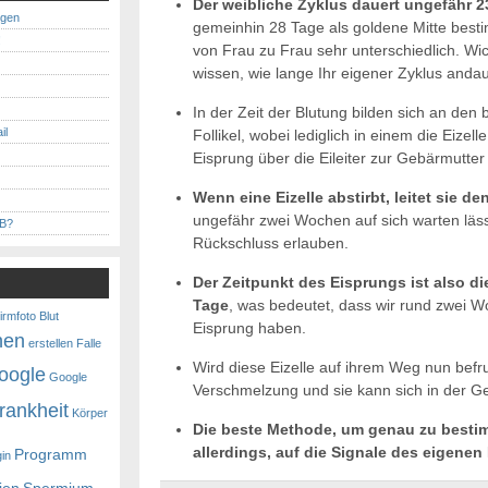
Der weibliche Zyklus dauert ungefähr 2
ngen
gemeinhin 28 Tage als goldene Mitte bes
!
von Frau zu Frau sehr unterschiedlich. Wich
wissen, wie lange Ihr eigener Zyklus andau
In der Zeit der Blutung bilden sich an den
il
Follikel, wobei lediglich in einem die Eizel
Eisprung über die Eileiter zur Gebärmutter u
Wenn eine Eizelle abstirbt, leitet sie d
ungefähr zwei Wochen auf sich warten läs
MB?
Rückschluss erlauben.
Der Zeitpunkt des Eisprungs ist also d
Tage
, was bedeutet, dass wir rund zwei 
irmfoto
Blut
Eisprung haben.
nen
erstellen
Falle
Wird diese Eizelle auf ihrem Weg nun befru
oogle
Google
Verschmelzung und sie kann sich in der Ge
rankheit
Körper
Die beste Methode, um genau zu bestim
allerdings, auf die Signale des eigenen
Programm
gin