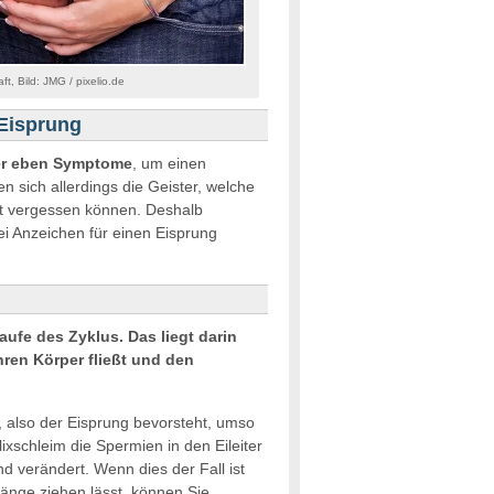
, Bild: JMG / pixelio.de
Eisprung
der eben Symptome
, um einen
 sich allerdings die Geister, welche
ost vergessen können. Deshalb
ei Anzeichen für einen Eisprung
ufe des Zyklus. Das liegt darin
ren Körper fließt und den
 also der Eisprung bevorsteht, umso
lixschleim die Spermien in den Eileiter
d verändert. Wenn dies der Fall ist
Länge ziehen lässt, können Sie