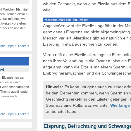
wir den Zeitpunkt, wenn eine Eizelle aus dem Ei
wird.
? Welche Hilfsmittel
men Geruch einfach
rtikel möchten wir
Passende Angebote auf Amazon
chkeiten vorstellen,
Abgestoßen wird die Eizelle ungefähr in der Mit
überdecken und den
ganz genau Eingrenzung nicht allgemeingüötig
Mensch variiert. Allerdings gibt es natürlich 
Eisprung in etwa ausrechnen zu können.
ehr Tipps & Tricks »
Vorab reift diese Eizelle allerdings im Eierstoc
nach ihrer Vollendung in die Ovarien, also die 
angelangt, kann die Eizelle mit einem Spermiu
ay!
Embryo heranwachsen und die Schwangerschaft
m Eigentlichen gar
eht es in einem
Hinweis:
Es kann übrigens auch zu einer erf
r wissenschaftlichen
n Thema auseinander
beiden Elementen kommen, wenn Spermien v
 dieser recht …
Geschlechtsverkehr in den Eileiter gelangen. 
Spermas eine Rolle, was wir unter
Wie lange
aufbereitet haben.
ehr Tipps & Tricks »
Eisprung, Befruchtung und Schwange