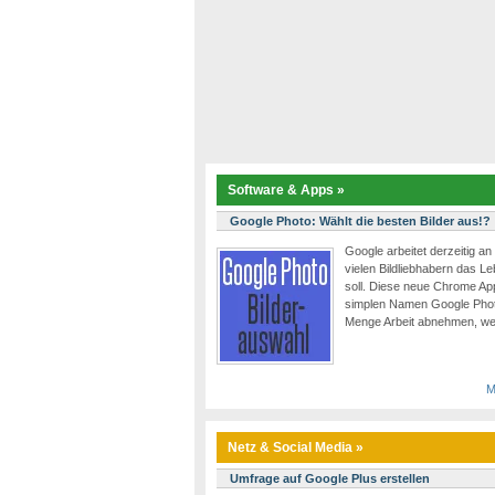
Software & Apps »
Google Photo: Wählt die besten Bilder aus!?
Google arbeitet derzeitig an
vielen Bildliebhabern das L
soll. Diese neue Chrome App
simplen Namen Google Photo
Menge Arbeit abnehmen, we
M
Netz & Social Media »
Umfrage auf Google Plus erstellen