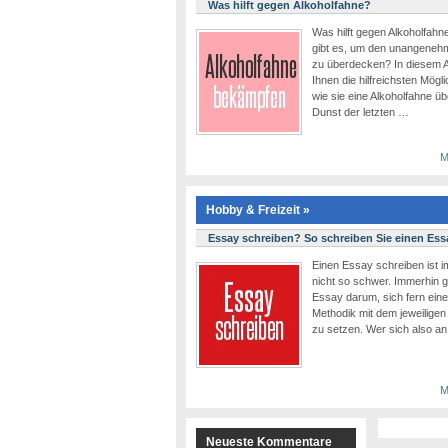
Was hilft gegen Alkoholfahne?
Was hilft gegen Alkoholfahne
gibt es, um den unangeneh
zu überdecken? In diesem A
Ihnen die hilfreichsten Mögli
wie sie eine Alkoholfahne 
Dunst der letzten …
M
Hobby & Freizeit »
Essay schreiben? So schreiben Sie einen Ess
Einen Essay schreiben ist i
nicht so schwer. Immerhin g
Essay darum, sich fern eine
Methodik mit dem jeweilige
zu setzen. Wer sich also an
M
Neueste Kommentare