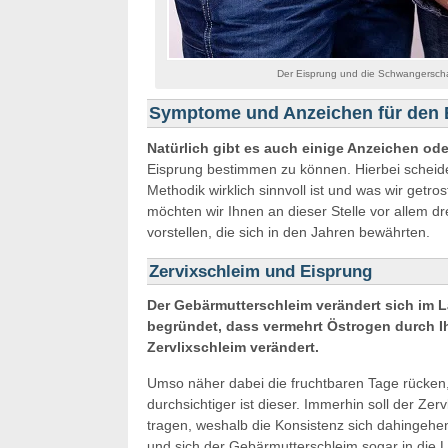
Der Eisprung und die Schwangerschaft
Symptome und Anzeichen für den 
Natürlich gibt es auch einige Anzeichen o
Eisprung bestimmen zu können. Hierbei scheiden
Methodik wirklich sinnvoll ist und was wir getr
möchten wir Ihnen an dieser Stelle vor allem dr
vorstellen, die sich in den Jahren bewährten.
Zervixschleim und Eisprung
Der Gebärmutterschleim verändert sich im La
begründet, dass vermehrt Östrogen durch Ih
Zervlixschleim verändert.
Umso näher dabei die fruchtbaren Tage rücken,
durchsichtiger ist dieser. Immerhin soll der Zerv
tragen, weshalb die Konsistenz sich dahingehen
und sich der Gebärmutterschleim sogar in die 