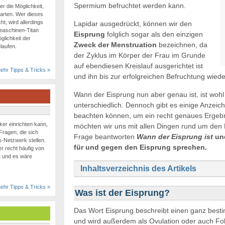
Spermium befruchtet werden kann.
r die Möglichkeit,
tarten. Wer dieses
t, wird allerdings
Lapidar ausgedrückt, können wir den
hmaschinen-Titan
Eisprung
folglich sogar als den einzigen
öglichkeit der
Zweck der Menstruation
bezeichnen, da
laufen.
der Zyklus im Körper der Frau im Grunde
auf ebendiesen Kreislauf ausgerichtet ist
ehr Tipps & Tricks »
und ihn bis zur erfolgreichen Befruchtung wiede
Wann der Eisprung nun aber genau ist, ist wohl
unterschiedlich. Dennoch gibt es einige Anzeic
beachten können, um ein recht genaues Ergebn
er einrichten kann,
möchten wir uns mit allen Dingen rund um den E
 Fragen, die sich
Frage beantworten
Wann der Eisprung ist
un
-Netzwerk stellen.
für und gegen den Eisprung sprechen.
r recht häufig von
 und es wäre
Inhaltsverzeichnis des Artikels
ehr Tipps & Tricks »
Was ist der Eisprung?
Das Wort Eisprung beschreibt einen ganz best
und wird außerdem als Ovulation oder auch Fol