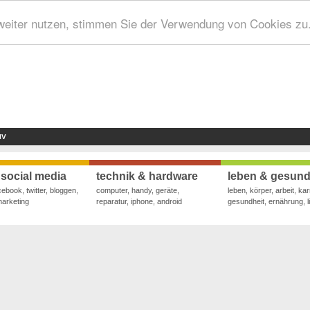
weiter nutzen, stimmen Sie der Verwendung von Cookies zu
IV
 social media
technik & hardware
leben & gesund
cebook, twitter, bloggen,
computer, handy, geräte,
leben, körper, arbeit, kar
marketing
reparatur, iphone, android
gesundheit, ernährung, li