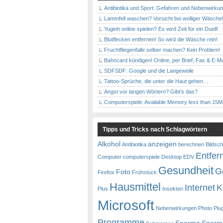
Antibiotika und Sport: Gefahren und Nebenwirku
Lammfell waschen? Vorsicht bei wolliger Wäsche
Yugioh online spielen? Es wird Zeit für ein Duell!
Blutflecken entfernen! So wird die Wäsche rein!
Fruchtfliegenfalle selber machen? Kein Problem!
Bahncard kündigen! Online, per Brief, Fax & E-Ma
SDFSDF: Google und die Langeweile
Tattoo-Sprüche, die unter die Haut gehen…
Angst vor langen Wörtern? Gibt’s das?
Computerspiele: Available Memory less than 15
Tipps und Tricks nach Schlagwörtern
Alkohol
anzeigen
Antibiotika
berechnen
Bildsch
Entfer
Computer
computerspiele
Desktop
EDV
Gesundheit
G
Foto
Firefox
Frühstück
Hausmittel
Internet
K
Plus
Insekten
Microsoft
Nebenwirkungen
Photo
Plu
Programme